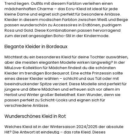
Trend liegen. Outfits mit diesem Farbton verleihen einen
mädchenhaften Charme – das Ecru-Kleid ist ideal für jede
kleine Dame und eignet sich perfekt für besondere Anlässe.
Kleider in diesem modischen Farbton zwischen Weiß und Beige
passen wunderschön zu Accessoires in Erdtönen, pudrigem
Rosa und Gold. Diese Kombinationen passen hervorragend
zum derzeit angesagten Boho-Stil in der Kindermode.
Elegante Kleider in Bordeaux
Möchtest du ein besonderes Kleid für deine Tochter auswählen,
aber die meisten eleganten Modelle wirken langweilig? In der
MiluLove-Kollektion für Mädchen findest du die schönsten
Kleider im trendigen Bordeauxrot. Eine echte Prinzessin sollte
eines dieser Kleider wählen – schlicht und aus Tüll oder mit
beeindruckender Spitze verziert. Diese Modelle sind perfekt für
jüngere und ältere Mädchen und erfreuen sich vor allem im
Herbst und Winter großer Beliebtheit. Kein Wunder, denn sie
passen perfekt zu Schicht-Looks und eignen sich für
verschiedene Anlässe.
Wunderschönes Kleid in Rot
Welches Kleid ist in der Wintersaison 2024/2025 der absolute
Hit? Die Antwort ist eindeutig – das rote Kleid. Dieses