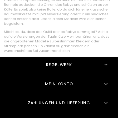
Bonnets bedecken die Ohren des Babys und schützen es vor
Kälte. Es spielt also keine Rolle, ob du dich für eine klassische
Baumwollmütze mit Spitzenverzierung oder für ein niedliches
Bonnet entscheidest. Jedes dieser Modelle wird dich sicher
begeistern.
Möchtest du, dass das Outfit deines Babys stimmig ist? Achte
auf die Verzierungen der Taufmütze – wir bemühen uns, dass
die angebotenen Modelle zu bestimmten Kleidern oder
Stramplern passen. So kannst du ganz einfach ein
wunderschönes Set zusammenstellen.
REGELWERK
MEIN KONTO
ZAHLUNGEN UND LIEFERUNG