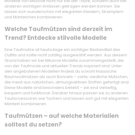
Modelle von Milulove nicht nur bei der Taufe, sondern auch bei
anderen wichtigen Anlässen getragen werden können. Sie
lassen sich wunderschön mit eleganten Kleidern, Stramplern
und Mäntelchen kombinieren.
Welche Taufmützen sind derzeit im
Trend? Entdecke stilvolle Modelle
Eine Taufmütze ist heutzutage ein wichtiger Bestandteil des
Outfits und sollte nicht zufällig ausgewählt werden. Aus diesem
Grund haben wir bei Milulove Modelle zusammengestellt, die
von der Taufmode und aktuellen Trends inspiriert sind. Unter
den angebotenen Modellen findest du sowohl klassische
Baumwollmützen als auch Bonnets – zarte, niedliche Mützchen,
die meist aus natürlichen, atmungsaktiven Stoffen gefertigt sind.
Diese Modelle sind besonders beliebt – sie sind vielseitig,
bequem und funktional. Darüber hinaus passen sie zu anderen
Taufaccessoires wie Tüchern und lassen sich gut mit eleganten
Mänteln kombinieren.
Taufmützen – auf welche Materialien
solltest du setzen?