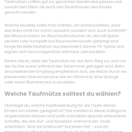
Taufmützen sollten gut zur gesamten Garderobe passen und
sowohl den Eltern als auch den Bedürfnissen des Kindes
gerecht werden.
Welche Modelle sollte man wählen, um sicherzustellen, dass
das Baby nicht nur schön aussieht, sondern sich auch wohlfühlt?
Bei Milulove bieten wir Baumwollmützchen an, die mit Spitze
verziert oder komplett aus Baumwollmusselin gefertigt sind.
Einige Modelle bestehen aus besonders dünner PE-Spitze und
eignen sich hervorragend für wärmere Jahreszeiten.
Denke daran, dass die Taufmütze nur auf dem Weg zur und von
der Kirche sowie während der Zeremonie getragen wird. Beim
anschließenden Empfang empfiehlt es sich, die Mütze durch ein
passendes Haaraccessoire wie ein Stirnband, eine Spange
oder einen Blumenkranz zu ersetzen.
Welche Taufmütze solltest du wählen?
Überlegst du, welche Kopfbedeckung für die Taufe deines
Kindes am besten geeignet ist? Die meisten in dieser Kategorie
angebotenen Mützen sind weiß und haben speziell entworfene
Schnitte, die das Auf- und Absetzen während der Taufe
erleichtern. Sind sie funktional? Auf jeden Fall – sowohl
klassische Kopfbedeckungen als auch die derzeit modischen