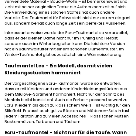
verwendete Material – Bouclé-Wolle – ist bemerkenswert und
zieht mit seiner originellen Textur die Aufmerksamkeit auf sich.
Die Verwendung eines solchen Stoffes hat auch andere
Vorteile. Der Taufmantel für Babys sieht nicht nur extrem elegant
aus, sondern behält auch lange Zeit sein perfektes Aussehen.
Interessanterweise wurde der Ecru-Taufmantel so verarbeitet,
dass er der kleinen Dame nicht nur im Frühling und Herbst,
sondern auch im Winter begleiten kann. Die leichtere Version
hat ein Baumwollfutter mit einem schönen Blumenmuster. Im
Winter-Taufmantel gibt es zusätzlich eine Wärmeisolierung.
Taufmantel Lea – Ein Modell, das mit vielen
Kleidungsstücken harmoniert
Der vorgeschlagene Ecru-Taufmantel wurde so entworfen,
dass er mit Kleidern und anderen Kinderkleidungsstücken aus
dem Milulove-Sortiment harmoniert. Nicht nur der Schnitt des
Mantels bleibt konsistent. Auch die Farbe – passend sowohl zu
Ecru-Kleidern als auch zu klassischem Weiß – ist wichtig für den
Stileffekt. Er passt auch gut zu Röcken und Mädchen-Sets in fast
jedem Farbton und zu vielen Accessoires – klassischen Mützen,
Baskenmützen, Turbanen und Tüchern.
Ecru-Taufmantel – Nicht nur für die Taufe. Wann