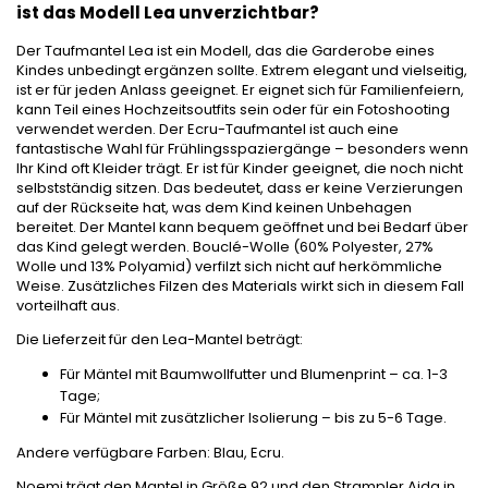
ist das Modell Lea unverzichtbar?
Der Taufmantel Lea ist ein Modell, das die Garderobe eines
Kindes unbedingt ergänzen sollte. Extrem elegant und vielseitig,
ist er für jeden Anlass geeignet. Er eignet sich für Familienfeiern,
kann Teil eines Hochzeitsoutfits sein oder für ein Fotoshooting
verwendet werden. Der Ecru-Taufmantel ist auch eine
fantastische Wahl für Frühlingsspaziergänge – besonders wenn
Ihr Kind oft Kleider trägt. Er ist für Kinder geeignet, die noch nicht
selbstständig sitzen. Das bedeutet, dass er keine Verzierungen
auf der Rückseite hat, was dem Kind keinen Unbehagen
bereitet. Der Mantel kann bequem geöffnet und bei Bedarf über
das Kind gelegt werden. Bouclé-Wolle (60% Polyester, 27%
Wolle und 13% Polyamid) verfilzt sich nicht auf herkömmliche
Weise. Zusätzliches Filzen des Materials wirkt sich in diesem Fall
vorteilhaft aus.
Die Lieferzeit für den Lea-Mantel beträgt:
Für Mäntel mit Baumwollfutter und Blumenprint – ca. 1-3
Tage;
Für Mäntel mit zusätzlicher Isolierung – bis zu 5-6 Tage.
Andere verfügbare Farben: Blau, Ecru.
Noemi trägt den Mantel in Größe 92 und den Strampler Aida in